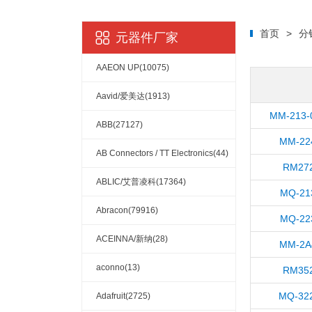
首页
>
分
元器件厂家
AAEON UP(10075)
Aavid/爱美达(1913)
MM-213-
ABB(27127)
MM-22
AB Connectors / TT Electronics(44)
RM272
ABLIC/艾普凌科(17364)
MQ-21
Abracon(79916)
MQ-22
ACEINNA/新纳(28)
MM-2A
aconno(13)
RM352
MQ-322
Adafruit(2725)