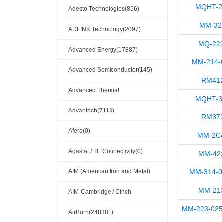
MQHT-2
Adesto Technologies(856)
MM-32
ADLINK Technology(2097)
MQ-222
Advanced Energy(17887)
MM-214-
Advanced Semiconductor(145)
RM412
Advanced Thermal
MQHT-3
Solutions(110404)
Advantech(7113)
RM372
Afero(0)
MM-2C4
Agastat / TE Connectivity(0)
MM-422
AIM (American Iron and Metal)
MM-314-0
MM-213
(209)
AIM-Cambridge / Cinch
MM-223-025
Connectivity Solutions(909)
AirBorn(248381)