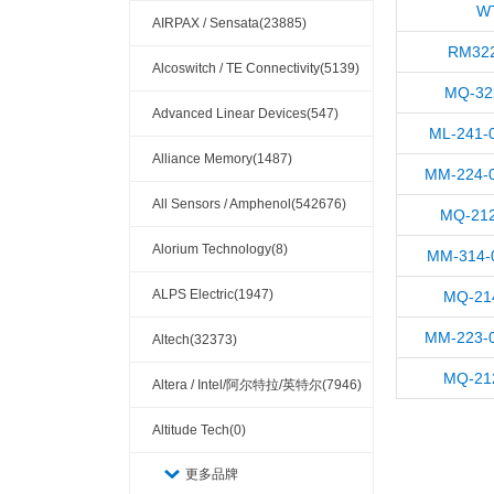
W
AIRPAX / Sensata(23885)
RM322
Alcoswitch / TE Connectivity(5139)
MQ-32
Advanced Linear Devices(547)
ML-241-
Alliance Memory(1487)
MM-224-
All Sensors / Amphenol(542676)
MQ-212
Alorium Technology(8)
MM-314-
ALPS Electric(1947)
MQ-21
MM-223-
Altech(32373)
MQ-21
Altera / Intel/阿尔特拉/英特尔(7946)
Altitude Tech(0)
更多品牌