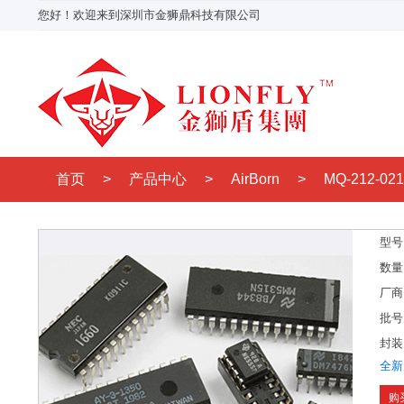
您好！欢迎来到深圳市金狮鼎科技有限公司
首页
>
产品中心
>
AirBorn
>
MQ-212-02
型号
数量
厂商
批号
封装
全新
购