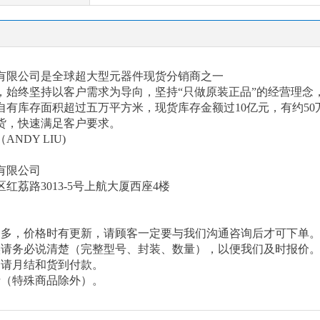
有限公司是全球超大型元器件现货分销商之一
以来，始终坚持以客户需求为导向，坚持“只做原装正品”的经营理
有库存面积超过五万平方米，现货库存金额过10亿元，有约50
货，快速满足客户要求。
（
ANDY LIU)
有限公司
区红荔路
3013-5号上航大厦西座4楼
繁多，价格时有更新，请顾客一定要与我们沟通咨询后才可下单
候请务必说清楚（完整型号、封装、数量），以便我们及时报价
申请月结和货到付款。
费（特殊商品除外）。