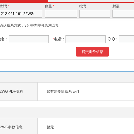
价型号
*
数量
*
批号
封装
确认联系方式，3分钟内即可给您回复
姓名：
*
电话：
Q Q：
提交询价信息
-22WG PDF资料
如有需要请联系我们
1-22WG参数信息
暂无