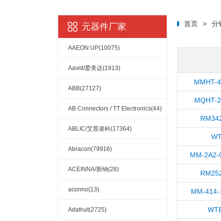
首页
>
分
元器件厂家
AAEON UP(10075)
Aavid/爱美达(1913)
MMHT-4
ABB(27127)
MQHT-2
AB Connectors / TT Electronics(44)
RM342
ABLIC/艾普凌科(17364)
WT
Abracon(79916)
MM-2A2-
ACEINNA/新纳(28)
RM252
aconno(13)
MM-414-
WT
Adafruit(2725)