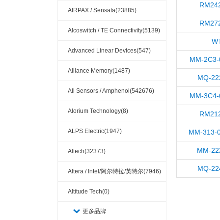
RM242
AIRPAX / Sensata(23885)
RM272
Alcoswitch / TE Connectivity(5139)
W
Advanced Linear Devices(547)
MM-2C3-
Alliance Memory(1487)
MQ-22
All Sensors / Amphenol(542676)
MM-3C4-
Alorium Technology(8)
RM212
ALPS Electric(1947)
MM-313-0
MM-22
Altech(32373)
MQ-22
Altera / Intel/阿尔特拉/英特尔(7946)
Altitude Tech(0)
更多品牌