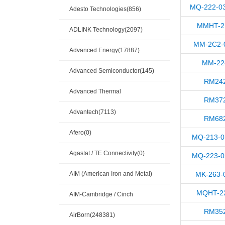
MQ-222-0
Adesto Technologies(856)
MMHT-21
ADLINK Technology(2097)
MM-2C2-
Advanced Energy(17887)
MM-22
Advanced Semiconductor(145)
RM242
Advanced Thermal
RM372
Solutions(110404)
Advantech(7113)
RM682
Afero(0)
MQ-213-0
Agastat / TE Connectivity(0)
MQ-223-0
AIM (American Iron and Metal)
MK-263-
MQHT-22
(209)
AIM-Cambridge / Cinch
RM352
Connectivity Solutions(909)
AirBorn(248381)