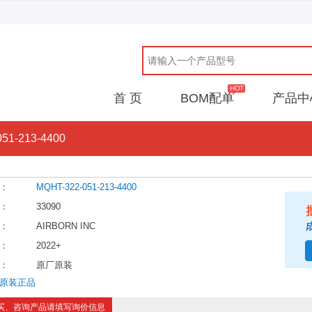
首 页
BOM配单
产品中
51-213-4400
：
MQHT-322-051-213-4400
：
33090
：
AIRBORN INC
：
2022+
：
原厂原装
原装正品
买、咨询产品请填写询价信息