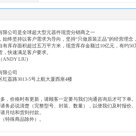
有限公司是全球超大型元器件现货分销商之一
以来，始终坚持以客户需求为导向，坚持“只做原装正品”的经营理
有库存面积超过五万平方米，现货库存金额过10亿元，有约50
货，快速满足客户要求。
（
ANDY LIU)
有限公司
区红荔路
3013-5号上航大厦西座4楼
繁多，价格时有更新，请顾客一定要与我们沟通咨询后才可下单
候请务必说清楚（完整型号、封装、数量），以便我们及时报价
申请月结和货到付款。
费（特殊商品除外）。