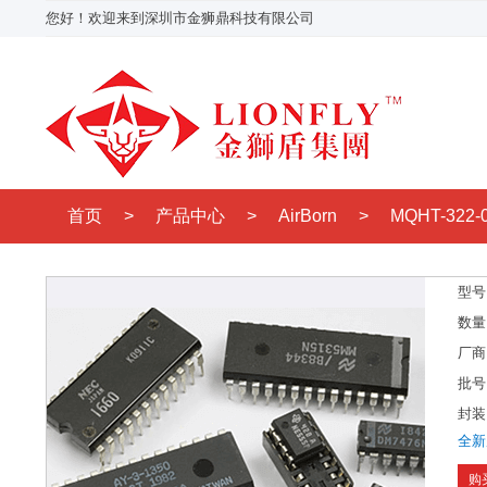
您好！欢迎来到深圳市金狮鼎科技有限公司
首页
>
产品中心
>
AirBorn
>
MQHT-322-0
型号
数量
厂商
批号
封装
全新
购