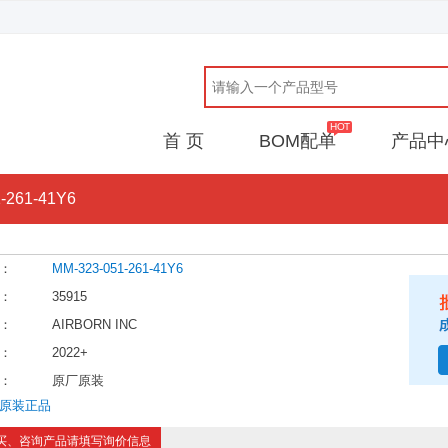
首 页
BOM配单
产品中
-261-41Y6
：
MM-323-051-261-41Y6
：
35915
：
AIRBORN INC
：
2022+
：
原厂原装
原装正品
买、咨询产品请填写询价信息