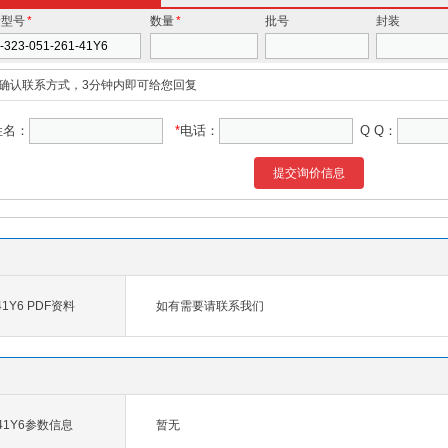
价型号
*
数量
*
批号
封装
确认联系方式，3分钟内即可给您回复
姓名：
*
电话：
Q Q：
提交询价信息
-41Y6 PDF资料
如有需要请联系我们
1-41Y6参数信息
暂无