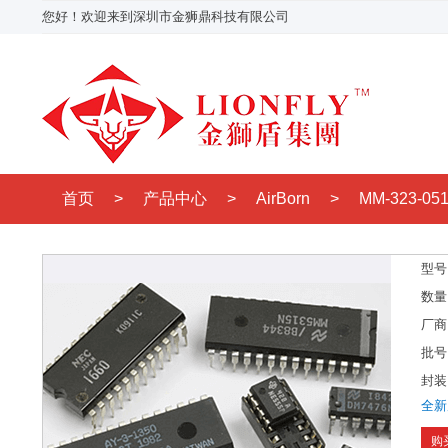
您好！欢迎来到深圳市金狮鼎科技有限公司
首页
>
产品中心
>
AirBorn
>
MM-323-051
型号
数量
厂商
批号
封装
全新
购