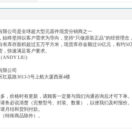
有限公司是全球超大型元器件现货分销商之一
以来，始终坚持以客户需求为导向，坚持“只做原装正品”的经营理
有库存面积超过五万平方米，现货库存金额过10亿元，有约50
货，快速满足客户要求。
（
ANDY LIU)
有限公司
区红荔路
3013-5号上航大厦西座4楼
繁多，价格时有更新，请顾客一定要与我们沟通咨询后才可下单
候请务必说清楚（完整型号、封装、数量），以便我们及时报价
申请月结和货到付款。
费（特殊商品除外）。