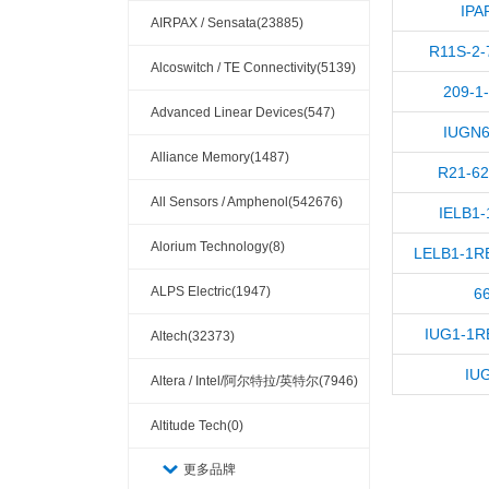
IPA
AIRPAX / Sensata(23885)
R11S-2
Alcoswitch / TE Connectivity(5139)
209-1-
Advanced Linear Devices(547)
IUGN6
Alliance Memory(1487)
R21-62
All Sensors / Amphenol(542676)
IELB1-
Alorium Technology(8)
LELB1-1RE
ALPS Electric(1947)
6
IUG1-1R
Altech(32373)
IU
Altera / Intel/阿尔特拉/英特尔(7946)
Altitude Tech(0)
更多品牌