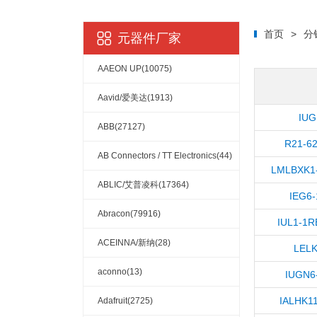
首页
>
分
元器件厂家
AAEON UP(10075)
Aavid/爱美达(1913)
IUG
ABB(27127)
R21-62
AB Connectors / TT Electronics(44)
LMLBXK1-
ABLIC/艾普凌科(17364)
IEG6-
Abracon(79916)
IUL1-1R
ACEINNA/新纳(28)
LELK
aconno(13)
IUGN6
IALHK1
Adafruit(2725)