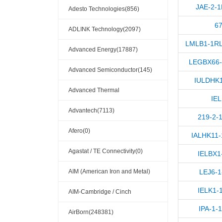
JAE-2-
Adesto Technologies(856)
6
ADLINK Technology(2097)
LMLB1-1RL
Advanced Energy(17887)
LEGBX66-
Advanced Semiconductor(145)
IULDHK1
Advanced Thermal
IEL
Solutions(110404)
Advantech(7113)
219-2-
Afero(0)
IALHK11-
Agastat / TE Connectivity(0)
IELBX1
AIM (American Iron and Metal)
LEJ6-1
IELK1-1
(209)
AIM-Cambridge / Cinch
IPA-1-
Connectivity Solutions(909)
AirBorn(248381)