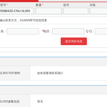
价型号
*
数量
*
批号
封装
确认联系方式，3分钟内即可给您回复
姓名：
*
电话：
Q Q：
提交询价信息
-SL955 PDF资料
如有需要请联系我们
U-SL955参数信息
暂无