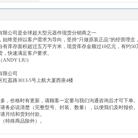
有限公司是全球超大型元器件现货分销商之一
以来，始终坚持以客户需求为导向，坚持“只做原装正品”的经营理
有库存面积超过五万平方米，现货库存金额过10亿元，有约50
货，快速满足客户要求。
（
ANDY LIU)
有限公司
区红荔路
3013-5号上航大厦西座4楼
繁多，价格时有更新，请顾客一定要与我们沟通咨询后才可下单
候请务必说清楚（完整型号、封装、数量），以便我们及时报价
申请月结和货到付款。
费（特殊商品除外）。