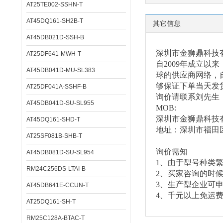
AT25TE002-SSHN-T
AT45DQ161-SH2B-T
其它信息
AT45DB021D-SSH-B
深圳市金狮鼎科技
AT25DF641-MWH-T
自
2009年成立
AT45DB041D-MU-SL383
球的供应商网络，自
够保证下单当天发
AT25DF041A-SSHF-B
询价请联系刘先生
AT45DB041D-SU-SL955
MOB:
深圳市金狮鼎科技
AT45DQ161-SHD-T
地址：深圳市福田
AT25SF081B-SHB-T
询价需知
AT45DB081D-SU-SL954
1、由于型号种类
RM24C256DS-LTAI-B
2、买家咨询的时
3、生产型企业可
AT45DB641E-CCUN-T
4、千元以上免运
AT25DQ161-SH-T
RM25C128A-BTAC-T