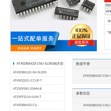
询
请
*
AT45DB642D-CNU-SL955相关型
数据手册
号
AT45DB011D-SH-SL955
AT45DB642D-CNU
AT45DQ321-CCUF-T
AT25DF081-SSHN-B
参数信息
AT25FF321A-UUN-T
AT45DB642D-CU
AT45DB642D-CN