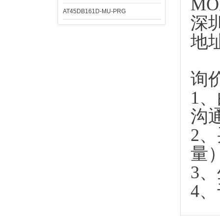
MO
AT45DB161D-MU-PRG
深
地
询
1
沟
2
量
3
4