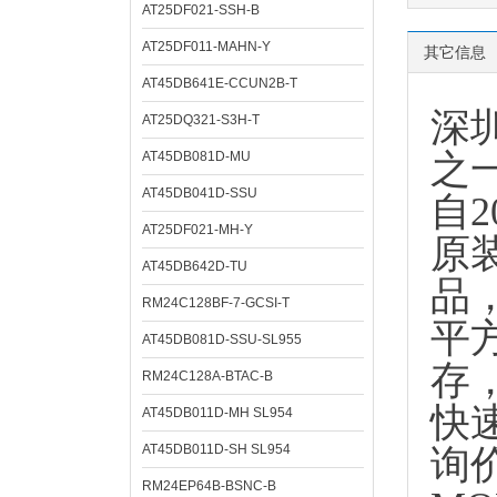
AT25DF021-SSH-B
AT25DF011-MAHN-Y
其它信息
AT45DB641E-CCUN2B-T
深
AT25DQ321-S3H-T
之
AT45DB081D-MU
AT45DB041D-SSU
自
AT25DF021-MH-Y
原
AT45DB642D-TU
品
RM24C128BF-7-GCSI-T
平
AT45DB081D-SSU-SL955
存
RM24C128A-BTAC-B
快
AT45DB011D-MH SL954
AT45DB011D-SH SL954
询
RM24EP64B-BSNC-B