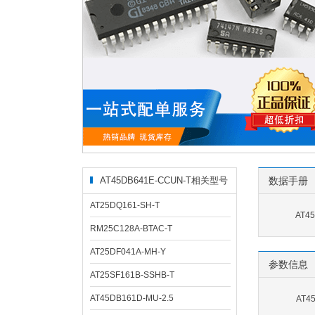
AT45DB641E-CCUN-T相关型号
数据手册
AT25DQ161-SH-T
AT4
RM25C128A-BTAC-T
AT25DF041A-MH-Y
参数信息
AT25SF161B-SSHB-T
AT45DB161D-MU-2.5
AT4