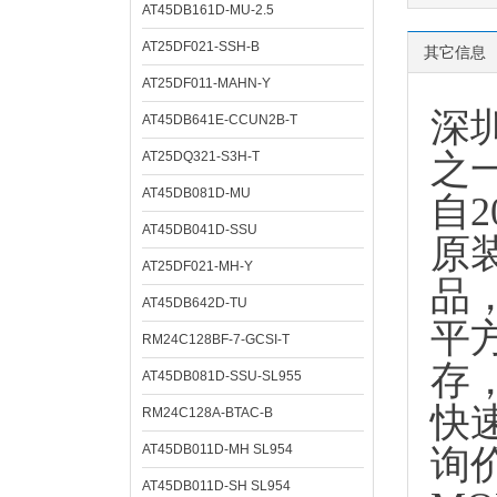
AT45DB161D-MU-2.5
AT25DF021-SSH-B
其它信息
AT25DF011-MAHN-Y
深
AT45DB641E-CCUN2B-T
之
AT25DQ321-S3H-T
AT45DB081D-MU
自
AT45DB041D-SSU
原
AT25DF021-MH-Y
品
AT45DB642D-TU
平
RM24C128BF-7-GCSI-T
存
AT45DB081D-SSU-SL955
快
RM24C128A-BTAC-B
AT45DB011D-MH SL954
询
AT45DB011D-SH SL954