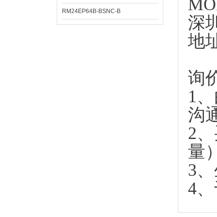
MO
RM24EP64B-BSNC-B
深
地
询
1
沟
2
量
3
4