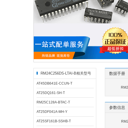
RM24C256DS-LTAI-B相关型号
数据手册
AT45DB641E-CCUN-T
RM2
AT25DQ161-SH-T
RM25C128A-BTAC-T
参数信息
AT25DF041A-MH-Y
AT25SF161B-SSHB-T
RM2