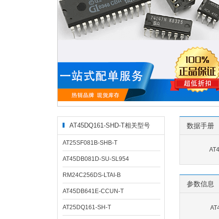
AT45DQ161-SHD-T相关型号
数据手册
AT25SF081B-SHB-T
AT
AT45DB081D-SU-SL954
RM24C256DS-LTAI-B
参数信息
AT45DB641E-CCUN-T
AT25DQ161-SH-T
AT