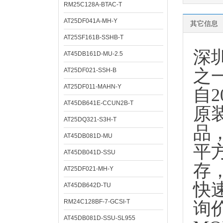
RM25C128A-BTAC-T
AT25DF041A-MH-Y
其它信息
AT25SF161B-SSHB-T
深
AT45DB161D-MU-2.5
之
AT25DF021-SSH-B
AT25DF011-MAHN-Y
自
AT45DB641E-CCUN2B-T
原
AT25DQ321-S3H-T
品
AT45DB081D-MU
平
AT45DB041D-SSU
存
AT25DF021-MH-Y
快
AT45DB642D-TU
RM24C128BF-7-GCSI-T
询
AT45DB081D-SSU-SL955