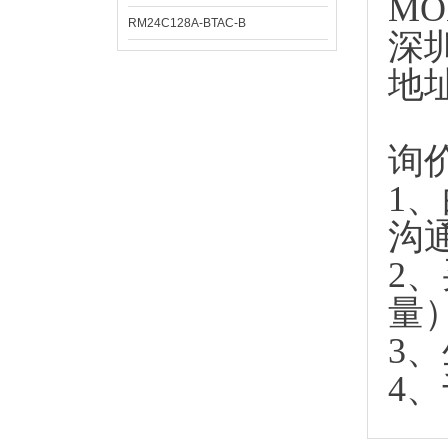
MO
RM24C128A-BTAC-B
深
地
询
1
沟
2
量
3
4