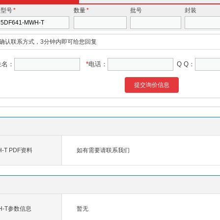
价型号
*
数量
*
批号
封装
确认联系方式，3分钟内即可给您回复
姓名：
*
电话：
Q Q：
提交询价信息
H-T PDF资料
如有需要请联系我们
WH-T参数信息
暂无