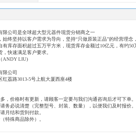
有限公司是全球超大型元器件现货分销商之一
以来，始终坚持以客户需求为导向，坚持“只做原装正品”的经营理
有库存面积超过五万平方米，现货库存金额过10亿元，有约50
货，快速满足客户要求。
（
ANDY LIU)
有限公司
区红荔路
3013-5号上航大厦西座4楼
繁多，价格时有更新，请顾客一定要与我们沟通咨询后才可下单
候请务必说清楚（完整型号、封装、数量），以便我们及时报价
申请月结和货到付款。
费（特殊商品除外）。