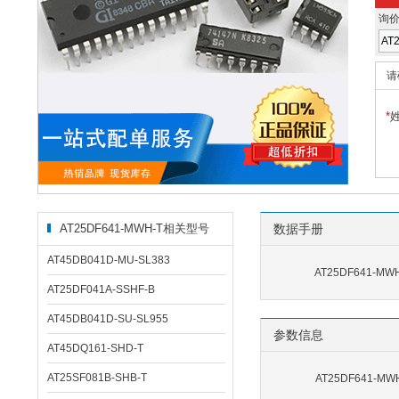
询
请
*
AT25DF641-MWH-T相关型号
数据手册
AT45DB041D-MU-SL383
AT25DF641-MW
AT25DF041A-SSHF-B
AT45DB041D-SU-SL955
参数信息
AT45DQ161-SHD-T
AT25SF081B-SHB-T
AT25DF641-M