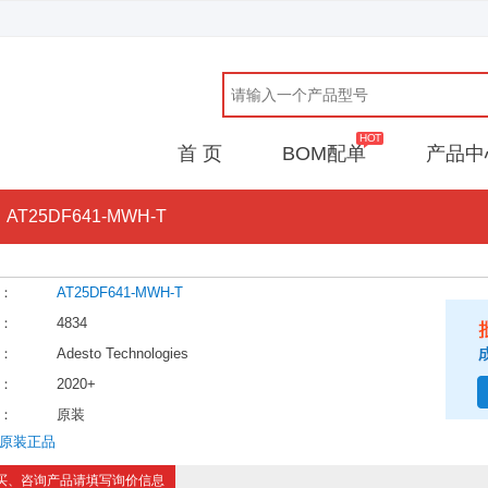
首 页
BOM配单
产品中
AT25DF641-MWH-T
：
AT25DF641-MWH-T
：
4834
：
Adesto Technologies
：
2020+
：
原装
原装正品
买、咨询产品请填写询价信息