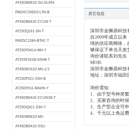
AT45DB081D-SU-SL954
RM24C256DS-LTAI-B
其它信息
AT45DB641E-CCUN-T
深圳市金狮鼎科技
AT25DQ161-SH-T
自
2009年成立
RM25C128A-BTAC-T
球的供应商网络，自
够保证下单当天发
AT25DF041A-MH-Y
询价请联系刘先生
AT25SF161B-SSHB-T
MOB:
深圳市金狮鼎科技
AT45DB161D-MU-2.5
地址：深圳市福田
AT25DF021-SSH-B
询价需知
AT25DF011-MAHN-Y
1、由于型号种类
AT45DB641E-CCUN2B-T
2、买家咨询的时
3、生产型企业可
AT25DQ321-S3H-T
4、千元以上免运
AT45DB081D-MU
AT45DB041D-SSU