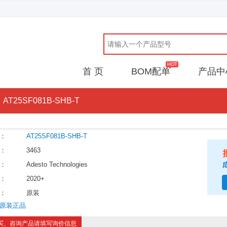
首 页
BOM配单
产品中
AT25SF081B-SHB-T
：
AT25SF081B-SHB-T
：
3463
：
Adesto Technologies
：
2020+
：
原装
原装正品
买、咨询产品请填写询价信息