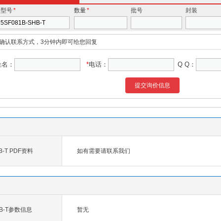
价型号
*
数量
*
批号
封装
确认联系方式，3分钟内即可给您回复
姓名：
*
电话：
Q Q：
提交询价信息
B-T PDF资料
如有需要请联系我们
SHB-T参数信息
暂无