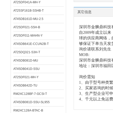
AT25DF041A-MH-Y
AT25SF161B-SSHB-T
其它信息
AT45DB161D-MU-2.5
深圳市金狮鼎科技
AT25DF021-SSH-B
自
2009年成立
AT25DF011-MAHN-Y
球的供应商网络，自
够保证下单当天发
AT45DB641E-CCUN2B-T
询价请联系刘先生
AT25DQ321-S3H-T
MOB:
深圳市金狮鼎科技
AT45DB081D-MU
地址：深圳市福田
AT45DB041D-SSU
询价需知
AT25DF021-MH-Y
1、由于型号种类
AT45DB642D-TU
2、买家咨询的时
3、生产型企业可
RM24C128BF-7-GCSI-T
4、千元以上免运
AT45DB081D-SSU-SL955
RM24C128A-BTAC-B