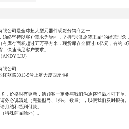
有限公司是全球超大型元器件现货分销商之一
以来，始终坚持以客户需求为导向，坚持“只做原装正品”的经营理
有库存面积超过五万平方米，现货库存金额过10亿元，有约50
货，快速满足客户要求。
（
ANDY LIU)
有限公司
区红荔路
3013-5号上航大厦西座4楼
繁多，价格时有更新，请顾客一定要与我们沟通咨询后才可下单
候请务必说清楚（完整型号、封装、数量），以便我们及时报价
申请月结和货到付款。
费（特殊商品除外）。