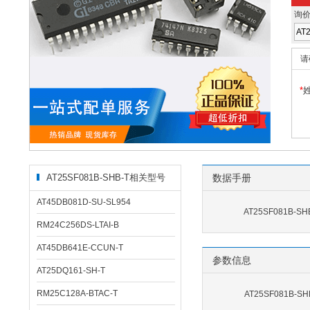
询
请
*
AT25SF081B-SHB-T相关型号
数据手册
AT45DB081D-SU-SL954
AT25SF081B-SH
RM24C256DS-LTAI-B
AT45DB641E-CCUN-T
参数信息
AT25DQ161-SH-T
RM25C128A-BTAC-T
AT25SF081B-