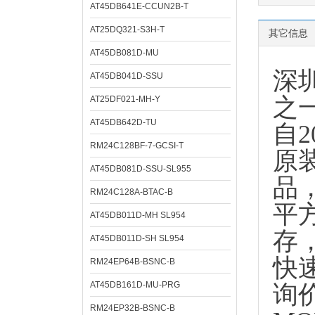
AT45DB641E-CCUN2B-T
AT25DQ321-S3H-T
其它信息
AT45DB081D-MU
深
AT45DB041D-SSU
之
AT25DF021-MH-Y
AT45DB642D-TU
自
RM24C128BF-7-GCSI-T
原
AT45DB081D-SSU-SL955
品
RM24C128A-BTAC-B
平
AT45DB011D-MH SL954
存
AT45DB011D-SH SL954
快
RM24EP64B-BSNC-B
AT45DB161D-MU-PRG
询
RM24EP32B-BSNC-B