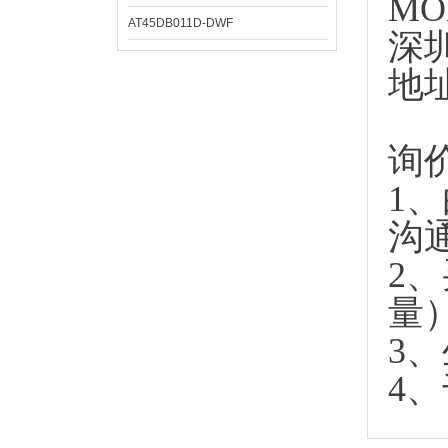
MO
AT45DB011D-DWF
深
地
询
1
沟
2
量
3
4