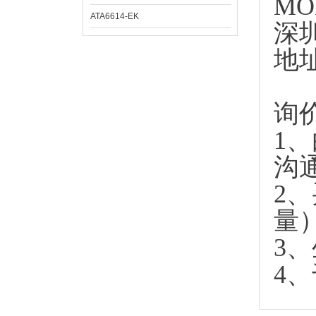
MO
ATA6614-EK
深
地
询
1
沟
2
量
3
4