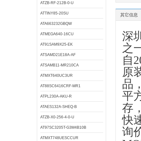
ATZB-RF-212B-0-U
ATTINY85-20SU
其它信息
ATA663232GBQW
深
ATMEGA640-16CU
之
AT91SAM9X25-EK
ATSAMD21E18A-AF
自
ATSAMB11-MR210CA
原
ATMXT640UC3UR
品
AT88SC6416CRF-MR1
平
ATPL230A-AKU-R
存
ATAES132A-SHEQ-B
快
ATZB-X0-256-4-0-U
AT97SC3205T-G3M4B10B
询
ATMXT748UESCCUR