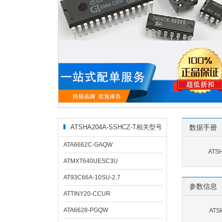
ATSHA204A-SSHCZ-T相关型号
数据手册
ATA6662C-GAQW
ATS
ATMXT640UESC3U
AT93C66A-10SU-2.7
参数信息
ATTINY20-CCUR
ATA6628-PGQW
ATS