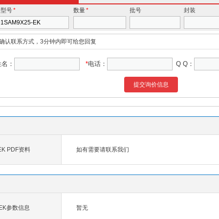
价型号
*
数量
*
批号
封装
确认联系方式，3分钟内即可给您回复
姓名：
*
电话：
Q Q：
提交询价信息
-EK PDF资料
如有需要请联系我们
5-EK参数信息
暂无