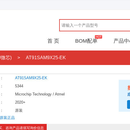
首 页
BOM配单
产品中
尔/微芯)
>
AT91SAM9X25-EK
：
AT91SAM9X25-EK
：
5344
：
Microchip Technology / Atmel
：
2020+
：
原装
原装正品
买、咨询产品请填写询价信息