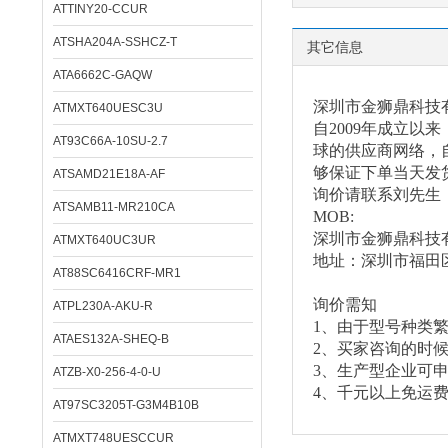
ATTINY20-CCUR
ATSHA204A-SSHCZ-T
其它信息
ATA6662C-GAQW
深圳市金狮鼎科技
ATMXT640UESC3U
自
2009年成立
AT93C66A-10SU-2.7
球的供应商网络，自
够保证下单当天发
ATSAMD21E18A-AF
询价请联系刘先生
ATSAMB11-MR210CA
MOB:
深圳市金狮鼎科技
ATMXT640UC3UR
地址：深圳市福田
AT88SC6416CRF-MR1
询价需知
ATPL230A-AKU-R
1、由于型号种类
ATAES132A-SHEQ-B
2、买家咨询的时
3、生产型企业可
ATZB-X0-256-4-0-U
4、千元以上免运
AT97SC3205T-G3M4B10B
ATMXT748UESCCUR