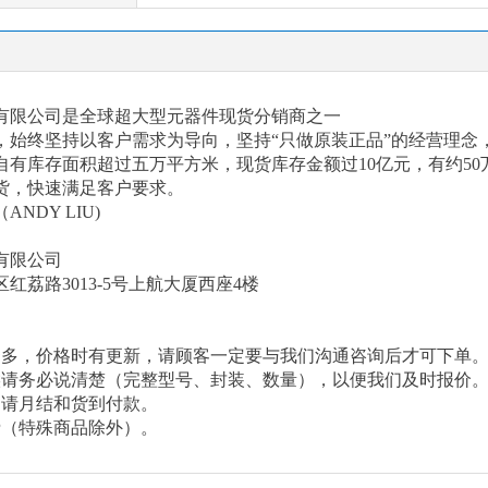
有限公司是全球超大型元器件现货分销商之一
以来，始终坚持以客户需求为导向，坚持“只做原装正品”的经营理
有库存面积超过五万平方米，现货库存金额过10亿元，有约50
货，快速满足客户要求。
（
ANDY LIU)
有限公司
区红荔路
3013-5号上航大厦西座4楼
繁多，价格时有更新，请顾客一定要与我们沟通咨询后才可下单
候请务必说清楚（完整型号、封装、数量），以便我们及时报价
申请月结和货到付款。
费（特殊商品除外）。