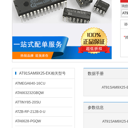
询
请
*
AT91SAM9X25-EK相关型号
数据手册
ATMEGA640-16CU
AT91SAM9X25
ATA663232GBQW
ATTINY85-20SU
参数信息
ATZB-RF-212B-0-U
ATA6628-PGQW
AT91SAM9X2