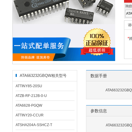
询
请
*
ATA663232GBQW相关型号
数据手册
ATTINY85-20SU
ATA663232GB
ATZB-RF-212B-0-U
ATA6628-PGQW
参数信息
ATTINY20-CCUR
ATSHA204A-SSHCZ-T
ATA663232G