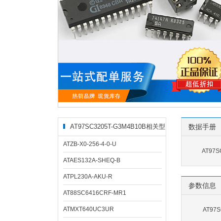
AT97SC3205T-G3M4B10B相关型
数据手册
号
ATZB-X0-256-4-0-U
AT97S
ATAES132A-SHEQ-B
ATPL230A-AKU-R
参数信息
AT88SC6416CRF-MR1
ATMXT640UC3UR
AT97