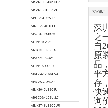
ATSAMB11-MR210CA
ATSAMD21E18A-AF
其它信息
AT91SAM9X25-EK
深
ATMEGA640-16CU
之
ATA663232GBQW
ATTINY85-20SU
自
ATZB-RF-212B-0-U
原
ATA6628-PGQW
品
ATTINY20-CCUR
平
ATSHA204A-SSHCZ-T
存
ATA6662C-GAQW
快
ATMXT640UESC3U
AT93C66A-10SU-2.7
询
ATMXT748UESCCUR