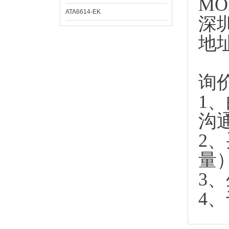
MO
ATA6614-EK
深
地
询
1
沟
2
量
3
4