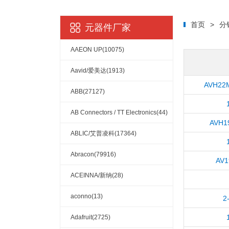
首页
>
分
元器件厂家
AAEON UP(10075)
Aavid/爱美达(1913)
AVH22
ABB(27127)
AB Connectors / TT Electronics(44)
AVH1
ABLIC/艾普凌科(17364)
Abracon(79916)
AV1
ACEINNA/新纳(28)
aconno(13)
2
Adafruit(2725)