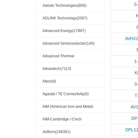
5
Adesto Technologies(856)
ADLINK Technology(2097)
Advanced Energy(17887)
AVH22
Advanced Semiconductor(145)
Advanced Thermal
1
Solutions(110404)
Advantech(7113)
K
Afero(0)
3
Agastat / TE Connectivity(0)
T
AIM (American Iron and Metal)
AV
DP
(209)
AIM-Cambridge / Cinch
DPL12
Connectivity Solutions(909)
AirBorn(248381)