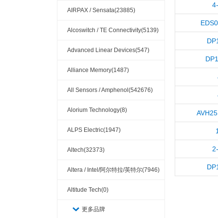
4
AIRPAX / Sensata(23885)
EDS
Alcoswitch / TE Connectivity(5139)
DP
Advanced Linear Devices(547)
DP1
Alliance Memory(1487)
All Sensors / Amphenol(542676)
Alorium Technology(8)
AVH25
ALPS Electric(1947)
2
Altech(32373)
DP
Altera / Intel/阿尔特拉/英特尔(7946)
Altitude Tech(0)
更多品牌