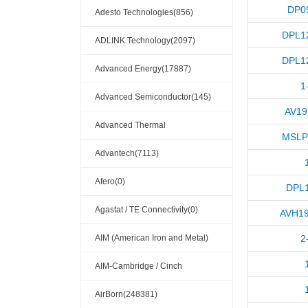
DP0
Adesto Technologies(856)
DPL1
ADLINK Technology(2097)
DPL1
Advanced Energy(17887)
1
Advanced Semiconductor(145)
AV19
Advanced Thermal
MSLP
Solutions(110404)
Advantech(7113)
Afero(0)
DPL
Agastat / TE Connectivity(0)
AVH1
AIM (American Iron and Metal)
2
(209)
AIM-Cambridge / Cinch
Connectivity Solutions(909)
AirBorn(248381)