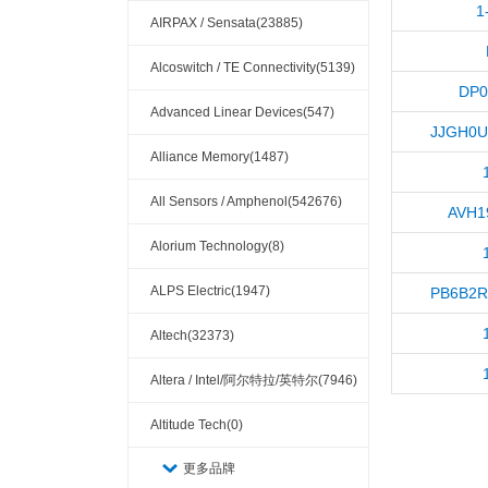
1
AIRPAX / Sensata(23885)
Alcoswitch / TE Connectivity(5139)
DP0
Advanced Linear Devices(547)
JJGH0
Alliance Memory(1487)
All Sensors / Amphenol(542676)
AVH1
Alorium Technology(8)
ALPS Electric(1947)
PB6B2R
Altech(32373)
Altera / Intel/阿尔特拉/英特尔(7946)
Altitude Tech(0)
更多品牌