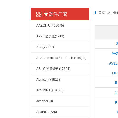
首页
>
分
元器件厂家
AAEON UP(10075)
Aavid/爱美达(1913)
3
ABB(27127)
AV
AB Connectors / TT Electronics(44)
AV19
ABLIC/艾普凌科(17364)
DP
Abracon(79916)
5
ACEINNA/新纳(28)
1
aconno(13)
K
Adafruit(2725)