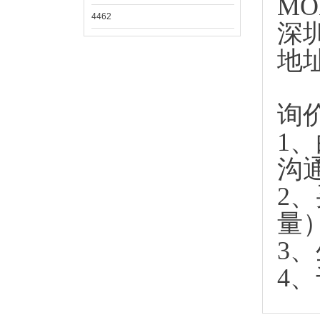
MO
4462
深
地
询
1
沟
2
量
3
4