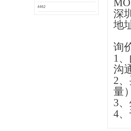
MO
4462
深
地
询
1
沟
2
量
3
4