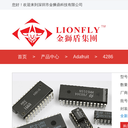
您好！欢迎来到深圳市金狮鼎科技有限公司
首页
>
产品中心
>
Adafruit
>
4286
型号
数量
厂商
批号
封装
全新
购