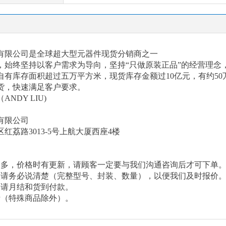
有限公司是全球超大型元器件现货分销商之一
以来，始终坚持以客户需求为导向，坚持“只做原装正品”的经营理
有库存面积超过五万平方米，现货库存金额过10亿元，有约50
货，快速满足客户要求。
（
ANDY LIU)
有限公司
区红荔路
3013-5号上航大厦西座4楼
繁多，价格时有更新，请顾客一定要与我们沟通咨询后才可下单
候请务必说清楚（完整型号、封装、数量），以便我们及时报价
申请月结和货到付款。
费（特殊商品除外）。