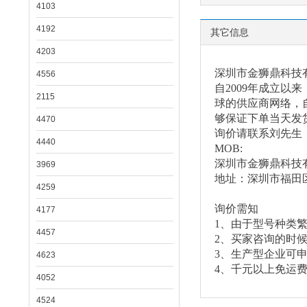
4103
4192
其它信息
4203
深圳市金狮鼎科技
4556
自
2009年成立
2115
球的供应商网络，自
够保证下单当天发
4470
询价请联系刘先生
4440
MOB:
深圳市金狮鼎科技
3969
地址：深圳市福田
4259
询价需知
4177
1、由于型号种类
4457
2、买家咨询的时
3、生产型企业可
4623
4、千元以上免运
4052
4524