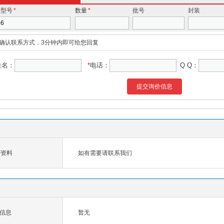
价型号
*
数量
*
批号
封装
确认联系方式，3分钟内即可给您回复
姓名：
*
电话：
Q Q：
提交询价信息
DF资料
如有需要请联系我们
数信息
暂无