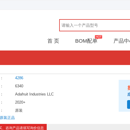
首 页
BOM配单
产品中
：
4286
：
6340
：
Adafruit Industries LLC
：
2020+
：
原装
原装正品
买、咨询产品请填写询价信息