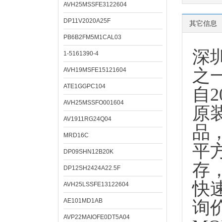
AVH25MSSFE3122604
DP11V2020A25F
其它信息
PB6B2FM5M1CAL03
深
1-5161390-4
之
AVH19MSFE15121604
ATE1GGPC104
自
AVH25MSSFO001604
原
AV1911RG24Q04
品
MRD16C
平
DP09SHN12B20K
存
DP12SH2424A22.5F
快
AVH25LSSFE13122604
AE101MD1AB
询
AVP22MAIOFE0DT5A04