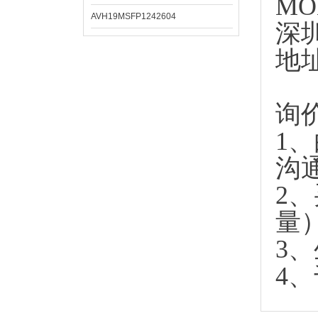
MO
AVH19MSFP1242604
深
地
询
1
沟
2
量
3
4