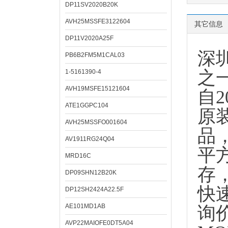
DP11SV2020B20K
AVH25MSSFE3122604
其它信息
DP11V2020A25F
深
PB6B2FM5M1CAL03
之
1-5161390-4
AVH19MSFE15121604
自
ATE1GGPC104
原
AVH25MSSFO001604
品
AV1911RG24Q04
平
MRD16C
存
DP09SHN12B20K
快
DP12SH2424A22.5F
AE101MD1AB
询
AVP22MAIOFE0DT5A04