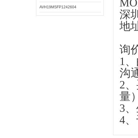
MO
AVH19MSFP1242604
深
地
询
1
沟
2
量
3
4