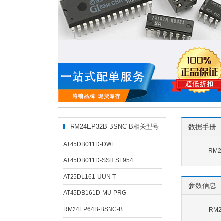
RM24EP32B-BSNC-B相关型号
数据手册
AT45DB011D-DWF
RM2
AT45DB011D-SSH SL954
AT25DL161-UUN-T
参数信息
AT45DB161D-MU-PRG
RM24EP64B-BSNC-B
RM