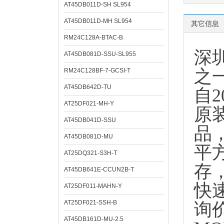
AT45DB011D-SH SL954
AT45DB011D-MH SL954
其它信息
RM24C128A-BTAC-B
深
AT45DB081D-SSU-SL955
之
RM24C128BF-7-GCSI-T
AT45DB642D-TU
自
AT25DF021-MH-Y
原
AT45DB041D-SSU
品
AT45DB081D-MU
平
AT25DQ321-S3H-T
存
AT45DB641E-CCUN2B-T
快
AT25DF011-MAHN-Y
AT25DF021-SSH-B
询
AT45DB161D-MU-2.5