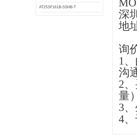
MO
AT25SF161B-SSHB-T
深
地
询
1
沟
2
量
3
4