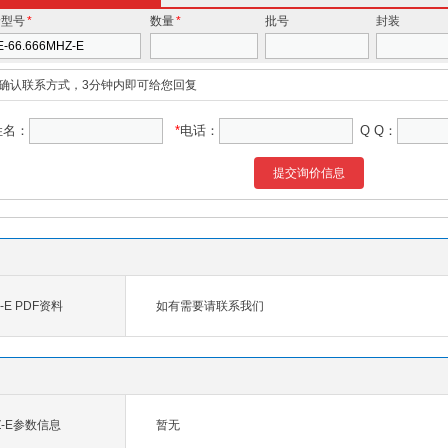
价型号
*
数量
*
批号
封装
确认联系方式，3分钟内即可给您回复
姓名：
*
电话：
Q Q：
提交询价信息
Z-E PDF资料
如有需要请联系我们
HZ-E参数信息
暂无