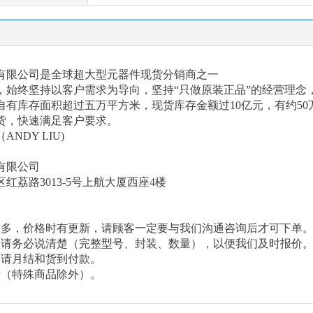
有限公司是全球超大型元器件现货分销商之一
以来，始终坚持以客户需求为导向，坚持“只做原装正品”的经营理
有库存面积超过五万平方米，现货库存金额过10亿元，有约50
货，快速满足客户要求。
（
ANDY LIU)
有限公司
区红荔路
3013-5号上航大厦西座4楼
繁多，价格时有更新，请顾客一定要与我们沟通咨询后才可下单
候请务必说清楚（完整型号、封装、数量），以便我们及时报价
申请月结和货到付款。
费（特殊商品除外）。