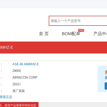
首 页
BOM配单
产品中
6MHZ-E
：
ASE-66.666MHZ-E
：
29055
：
ABRACON CORP
：
2022+
：
原厂原装
原装正品
买、咨询产品请填写询价信息