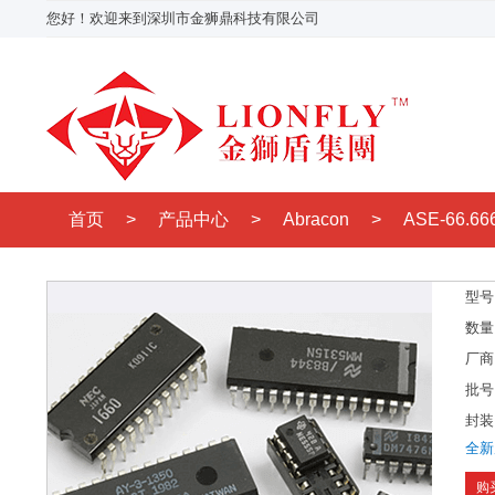
您好！欢迎来到深圳市金狮鼎科技有限公司
首页
>
产品中心
>
Abracon
>
ASE-66.66
型号
数量
厂商
批号
封装
全新
购