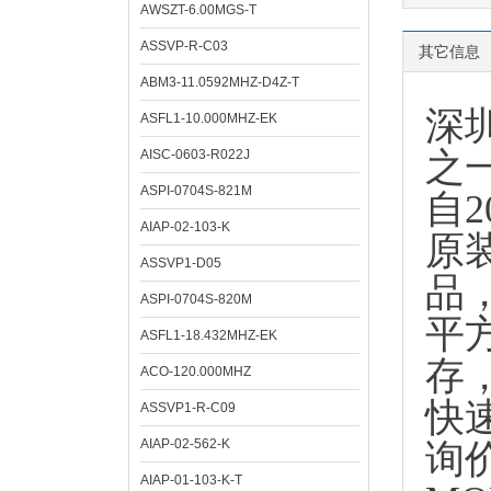
AWSZT-6.00MGS-T
ASSVP-R-C03
其它信息
ABM3-11.0592MHZ-D4Z-T
深
ASFL1-10.000MHZ-EK
之
AISC-0603-R022J
ASPI-0704S-821M
自
AIAP-02-103-K
原
ASSVP1-D05
品
ASPI-0704S-820M
平
ASFL1-18.432MHZ-EK
存
ACO-120.000MHZ
快
ASSVP1-R-C09
AIAP-02-562-K
询
AIAP-01-103-K-T