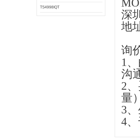
MO
TS4998IQT
深
地
询
1
沟
2
量
3
4