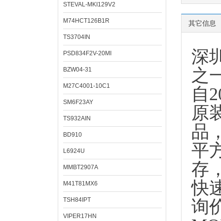
STEVAL-MKI129V2
M74HCT126B1R
其它信息
TS3704IN
深
PSD834F2V-20MI
之
BZW04-31
M27C4001-10C1
自
SM6F23AY
原
TS932AIN
品
BD910
平
L6924U
存
MMBT2907A
快
M41T81MX6
TSH84IPT
询
VIPER17HN