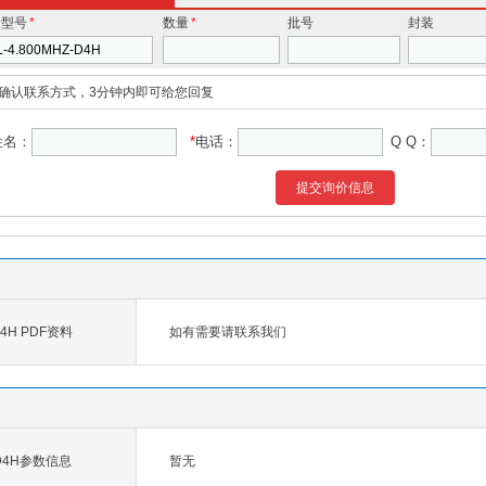
价型号
*
数量
*
批号
封装
确认联系方式，3分钟内即可给您回复
姓名：
*
电话：
Q Q：
提交询价信息
D4H PDF资料
如有需要请联系我们
Z-D4H参数信息
暂无