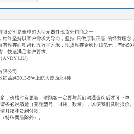
有限公司是全球超大型元器件现货分销商之一
以来，始终坚持以客户需求为导向，坚持“只做原装正品”的经营理
有库存面积超过五万平方米，现货库存金额过10亿元，有约50
货，快速满足客户要求。
（
ANDY LIU)
有限公司
区红荔路
3013-5号上航大厦西座4楼
繁多，价格时有更新，请顾客一定要与我们沟通咨询后才可下单
候请务必说清楚（完整型号、封装、数量），以便我们及时报价
申请月结和货到付款。
费（特殊商品除外）。