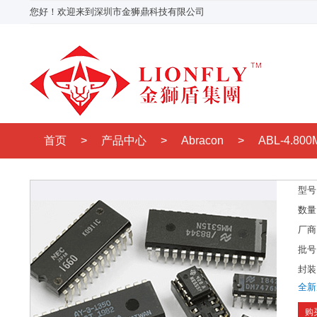
您好！欢迎来到深圳市金狮鼎科技有限公司
首页
>
产品中心
>
Abracon
>
ABL-4.80
型号
数量
厂商
批号
封装
全新
购